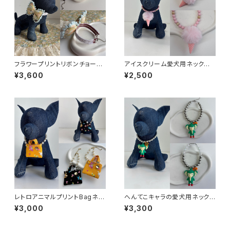
フラワープリントリボンチョーカ
アイスクリーム愛犬用ネックレ
ー
ス
¥3,600
¥2,500
レトロアニマルプリントBagネッ
へんてこキャラの愛犬用ネックレ
クレス
ス
¥3,000
¥3,300