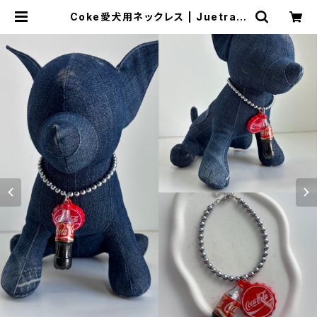
Coke愛犬用ネックレス | JuetraLi
s