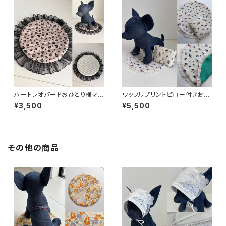
ハートレオパードおひとり様マッ
ワッフルプリントピロー付きおひ
ト
とり様マット
¥3,500
¥5,500
その他の商品