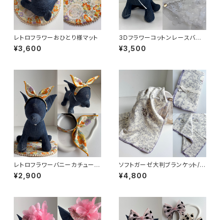
レトロフラワーおひとり様マット
3Dフラワーコットンレースバブ
ーシュカ※再販
¥3,600
¥3,500
レトロフラワーバニーカチューシ
ソフトガーゼ大判ブランケット/フ
ャ
ラワー
¥2,900
¥4,800