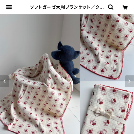
ソフトガーゼ大判ブランケット／クマ
ちゃん | JuetraLis