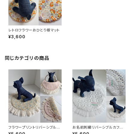
レトロフラワーおひとり様マット
¥3,600
同じカテゴリの商品
フラワープリントリバーシブルカ
お名前刺繍リバーシブルカフェ
フェマット
マット
¥5,600
¥5,600