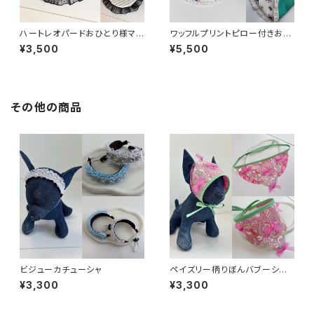
ハートレオパードおひとり様マッ
ワッフルプリントピロー付きおひ
ト
とり様マット
¥3,500
¥5,500
その他の商品
ビジューカチューシャ
ペイズリー柄りぼんバブーシュ
カ
¥3,300
¥3,300