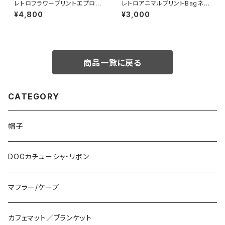
レトロフラワープリントエプロン
レトロアニマルプリントBagネッ
スカート
クレス
¥4,800
¥3,000
商品一覧に戻る
CATEGORY
帽子
DOGカチューシャ・リボン
マフラー/ケープ
カフェマット／ブランケット